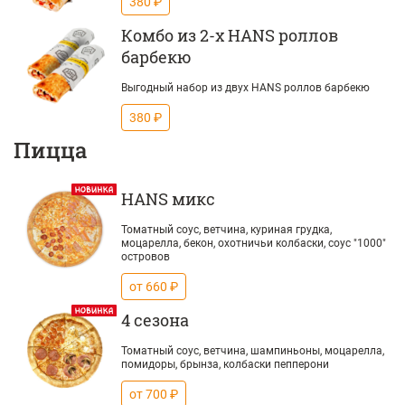
380 ₽
Комбо из 2-х HANS роллов
барбекю
Выгодный набор из двух HANS роллов барбекю
380 ₽
Пицца
HANS микс
Томатный соус, ветчина, куриная грудка,
моцарелла, бекон, охотничьи колбаски, соус "1000"
островов
от 660 ₽
4 сезона
Томатный соус, ветчина, шампиньоны, моцарелла,
помидоры, брынза, колбаски пепперони
от 700 ₽