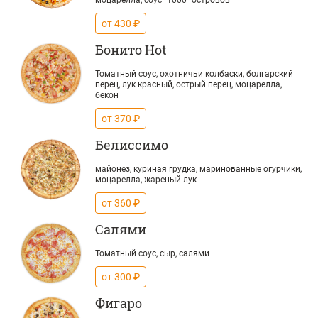
моцарелла, соус "1000" островов
от 430 ₽
Бонито Hot
Томатный соус, охотничьи колбаски, болгарский
перец, лук красный, острый перец, моцарелла,
бекон
от 370 ₽
Белиссимо
майонез, куриная грудка, маринованные огурчики,
моцарелла, жареный лук
от 360 ₽
Салями
Томатный соус, сыр, салями
от 300 ₽
Фигаро